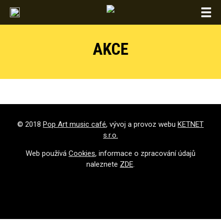
Togg
navi
AKCE
© 2018
Pop Art music café
, vývoj a provoz webu
KETNET
s.r.o.
Web používá
Cookies
, informace o zpracování údajů
naleznete
ZDE
.