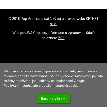
© 2018
Pop Art music café
, vývoj a provoz webu
KETNET
s.r.o.
Web používá
Cookies
, informace o zpracování údajů
naleznete
ZDE
.
Webové stránky používají k poskytování služeb, personalizaci
reklam a analýze návštěvnosti soubory cookie. Informace, jak tyto
stránky používáte, jsou sdíleny se společností Google.
Používáním souhlasíte s použitím souborů cookie.
Beru na vědomí